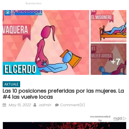
AKTUALE
Las 10 posiciones preferidas por las mujeres. La
#4 las vuelve locas
Posted
Author
May 15, 2022
admin
Comment(0)
on