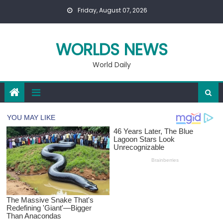
Skip
Friday, August 07, 2026
to
content
WORLDS NEWS
World Daily