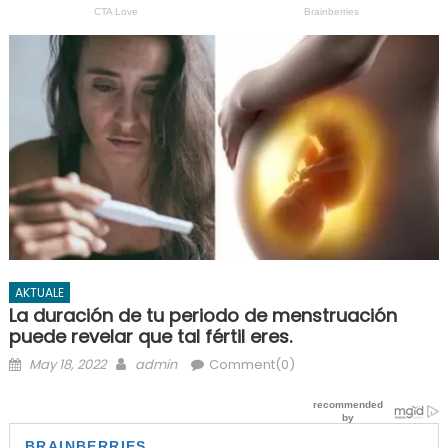
AKTUALE
La duración de tu periodo de menstruación
puede revelar que tal fértil eres.
Posted
Author
May 18, 2022
admin
Comment(0)
on